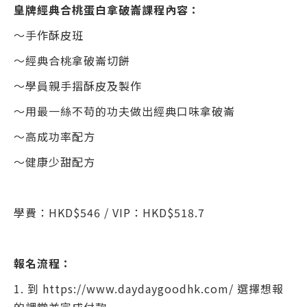
皇牌經典合桃蛋白拿破崙課程內容：
～手作酥皮班
～經典合桃拿破崙切餅
～學員親手摺酥皮及製作
～用最一絲不苟的功夫做出經典口味拿破崙
～高成功率配方
～健康少甜配方
學費：HKD$546 / VIP：HKD$518.7
報名流程：
1. 到 https://www.daydaygoodhk.com/ 選擇想報