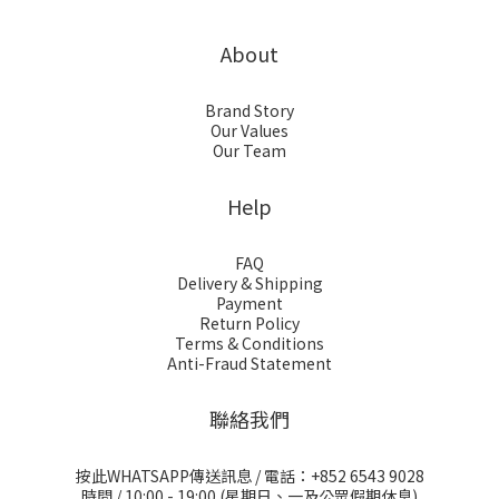
About
Brand Story
Our Values
Our Team
Help
FAQ
Delivery & Shipping
Payment
Return Policy
Terms & Conditions
Anti-Fraud Statement
聯絡我們
按此WHATSAPP傳送訊息
/ 電話：+852 6543 9028
時間 / 10:00 - 19:00 (星期日、一及公眾假期休息)