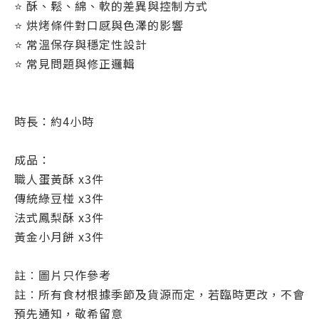
⭐ 酥、鬆、綿、軟的差異與控制方式
⭐ 烘烤條件對口感與色澤的影響
⭐ 常溫保存與穩定性設計
⭐ 常見問題與修正邏輯
時長：約4小時
成品：
職人蛋黃酥 x3件
傳統綠豆椪 x3件
法式鳳梨酥 x3件
黃金小月餅 x3件
註︰圖片只作參考
註︰所有食材根據季節及貨源而定，若臨時更改，不會
預先通知，敬希留意