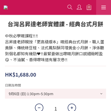
台灣呂昇達老師實體課 - 經典台式月餅
中秋必學嘅課程‼️‼️
呂昇達老師親授「更高級版本」嘅經典台式月餅，職人蛋
黃酥、傳統綠豆椪、法式鳳梨酥同埋黃金小月餅。淨係聽
到個名都知有幾勁❤️‼️最緊要做出嚟嘅月餅口感細緻輕盈
😋、不油膩、香得嚟味道有層次😎‼️
HK$1,688.00
日期及時間